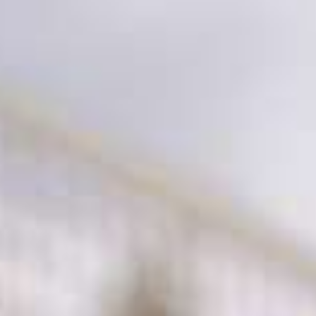
AI Mode. Pregunta lo que quieras