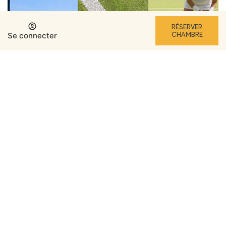
RÉSERVER
Se connecter
CHAMBRE
Gérer ma réservation
Se connecter / Adhérez
Quand
Promotion
Gérer ma réservation
Se connecter / Adhérez
Quand
Promotion
Qui
Qui
Chambre​ 1
Chambre​ 1
adultes
adultes
2
2
De 12 ans
De 12 ans
enfants
enfants
0
0
Jusqu'à 11 ans
Jusqu'à 11 ans
Matériaux de qualité et spa
Ajouter chambre
Ajouter chambre
Appliquer
Appliquer
Des équipements de tennis sont disponibles au
Fairplay Golf & Spa Resort. Renseignez-vous à la
réception pour plus d’informations. Et après un
match, une leçon ou une séance d’entraînement,
quoi de mieux qu’un repos bien mérité dans le spa ?