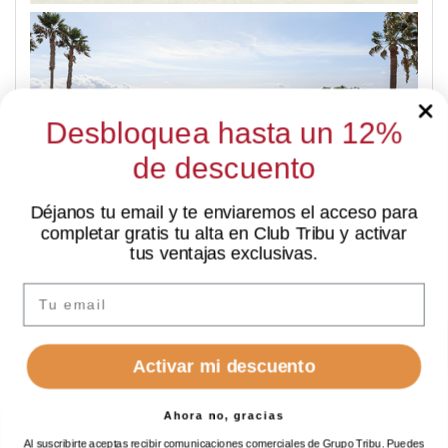
Desbloquea hasta un 12%
de descuento
Déjanos tu email y te enviaremos el acceso para
completar gratis tu alta en Club Tribu y activar
✦ Hola
PROMO FIN VERANO
tus ventajas exclusivas.
Soy Sarai, tu asistente de IA. ¿En qué puedo
-15%
ayudarte?
Email
Activar mi descuento
Ahora no, gracias
Al suscribirte aceptas recibir comunicaciones comerciales de Grupo Tribu. Puedes
RESERVAR
RESERVAR