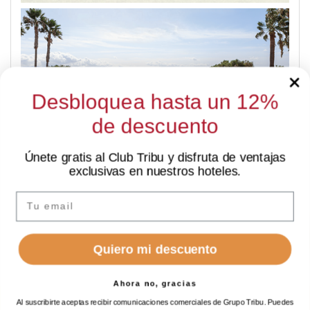
Desbloquea hasta un 12%
de descuento
Únete gratis al Club Tribu y disfruta de ventajas
✦ Hola
PROMO FIN VERANO
exclusivas en nuestros hoteles.
Soy Sarai, tu asistente de IA. ¿En qué puedo
-15%
ayudarte?
Email
Quiero mi descuento
Ahora no, gracias
Al suscribirte aceptas recibir comunicaciones comerciales de Grupo Tribu. Puedes
RESERVAR
RESERVAR