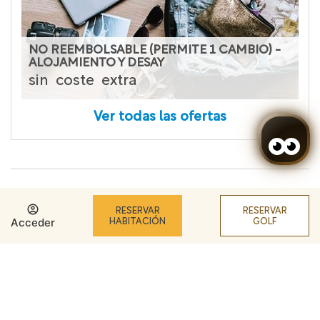
NO REEMBOLSABLE (PERMITE 1 CAMBIO) -
ALOJAMIENTO Y DESAY
sin
coste
extra
Ver todas las ofertas
RESERVAR
RESERVAR
Seleccionar fechas
Borrar
Acceder
HABITACIÓN
GOLF
Cuándo
Gestiona tu reserva
Acceder / Registrarse
Cuándo
Promoción
Gestiona tu reserva
Acceder / Registrarse
Cuándo
Quién
Quién
Entrada — Salida
Quién
Habitación 1
Habitación 1
2 adultos, 3 niños · 1 habitación