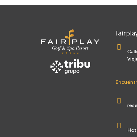
Fairpla
Call
Viej
Encuéntr
rese
Hote