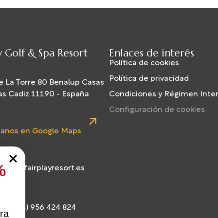
y Golf & Spa Resort
Enlaces de interés
Política de cookies
Política de privacidad
e La Torre 80 Benalup Casas
as Cadiz 11190 - España
Condiciones y Régimen Inte
Configuración de cookies
anos en Google Maps
%
rvas@fairplayresort.es
l: (+34) 956 424 824
ra