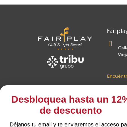
Fairpla
Call
Viej
Encuéntr
Desbloquea hasta un 12
rese
de descuento
Hote
Déjanos tu email y te enviaremos el acceso pa