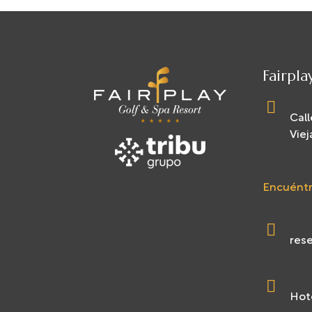
Fairpla
Call
Viej
Encuéntr
rese
Hote