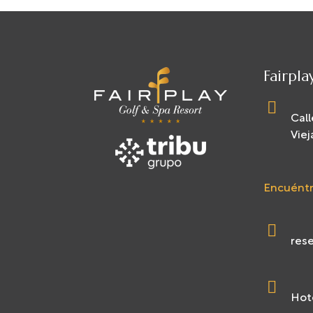
Fairpla
Call
Viej
Encuéntr
rese
Hote