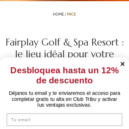
HOME
/
MICE
Fairplay Golf & Spa Resort :
le lieu idéal pour votre
événement
Desbloquea hasta un 12%
de descuento
Au Fairplay Golf & Spa Resort 5*, nous accueillons les
événements MICE avec le plus grand
Déjanos tu email y te enviaremos el acceso para
professionnalisme. Nous disposons de salles de
completar gratis tu alta en Club Tribu y activar
✦ Salut
réunion, d’espaces extérieurs, de restaurants et d’un
tus ventajas exclusivas.
Je suis Sarai, votre assistant IA. Comment puis-je
large éventail d’activités de team building, tous
vous aider ?
conçus pour garantir le succès de votre événement
Email
et offrir une expérience inoubliable aux participants.