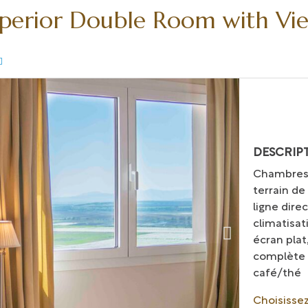
perior Double Room with Vi
DESCRIP
Chambres a
terrain de
ligne dire
climatisat
écran plat
complète 
café/thé
Choisissez